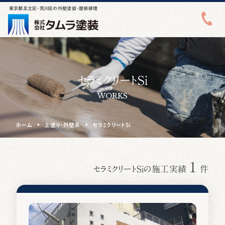
東京都足立区・荒川区の外壁塗装・屋根修理
セラミクリートSi
WORKS
ホーム
上塗り・外壁系
セラミクリートSi
1
セラミクリートSiの施工実績
件