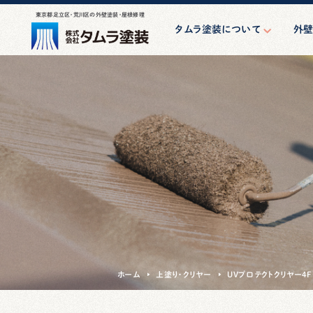
東京都足立区・荒川区の外壁塗装・屋根修理
タムラ塗装について
外
はじめての方へ
外
スタッフ紹介
防水・シ
会社案内
アパート・
親方の一日
小規模マン
け大
その他
ホーム
上塗り・クリヤー
UVプロテクトクリヤー4F