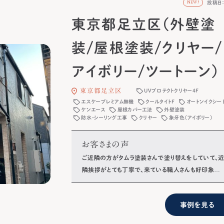
投稿日：2
NEW!
東京都足立区（外壁塗
装/屋根塗装/クリヤー/
アイボリー/ツートーン）
東京都足立区
UVプロテクトクリヤー4F
エスケープレミアム無機
クールタイトF
オートンイクシー
ケンエース
屋根カバー工法
外壁塗装
防水・シーリング工事
クリヤー
象牙色（アイボリー）
お客さまの声
ご近隣の方がタムラ塗装さんで塗り替えをしていて、
隣挨拶がとても丁寧で、来ている職人さんも好印象だ
ったので工事を依頼しました。仕上がりも綺麗で満足
ています。
事例を見る