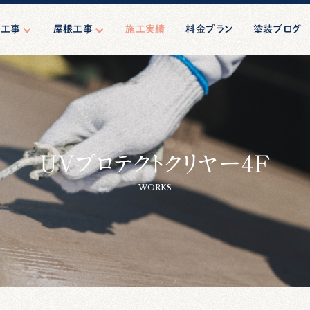
壁工事
屋根工事
施工実績
料金プラン
塗装ブログ
壁塗装
屋根塗装
ーリング工事
屋根修理（葺き替え）
マンション塗装
ション・ビル向
UVプロテクトクリヤー4F
規模修繕
工事・相談
WORKS