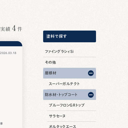
4
工実績
件
塗料で探す
ファイングラシィSi
026.03.18
その他
屋根材
スーパーガルテクト
防水材・トップコート
プルーフロンGRトップ
サラセーヌ
工事
オルタックエース