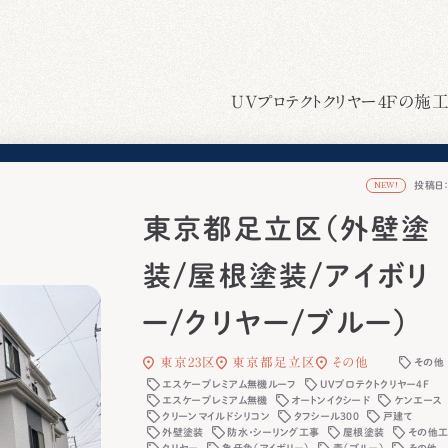
UVプロテクトクリヤー4Fの施
投稿日：2
NEW!
東京都足立区（外壁塗
装/屋根塗装/アイボリ
ー/クリヤー/ブルー）
東京23区
東京都足立区
その他
その他
エスケープレミアム無機ルーフ
UVプロテクトクリヤー4F
エスケープレミアム無機
オートンイクシード
ケンエース
クリーンマイルドシリコン
タフシール300
戸建て
外壁塗装
防水・シーリング工事
屋根塗装
その他
クリヤー
象牙色（アイボリー）
青（ブルー）
その他