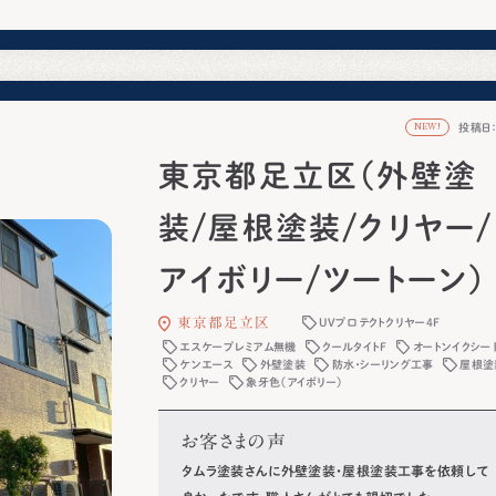
投稿日：2
NEW!
東京都足立区（外壁塗
装/屋根塗装/クリヤー/
アイボリー/ツートーン）
東京都足立区
UVプロテクトクリヤー4F
エスケープレミアム無機
クールタイトF
オートンイクシー
ケンエース
外壁塗装
防水・シーリング工事
屋根塗
クリヤー
象牙色（アイボリー）
お客さまの声
タムラ塗装さんに外壁塗装・屋根塗装工事を依頼して