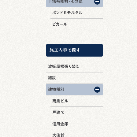
下地補修材・その他
ボンド Kモルタル
ピカール
施工内容で探す
波板屋根張り替え
施設
建物種別
商業ビル
戸建て
信用金庫
大使館