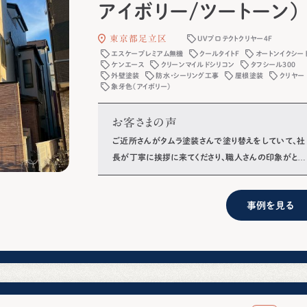
アイボリー/ツートーン）
東京都足立区
UVプロテクトクリヤー4F
エスケープレミアム無機
クールタイトF
オートンイクシー
ケンエース
クリーンマイルドシリコン
タフシール300
外壁塗装
防水・シーリング工事
屋根塗装
クリヤー
象牙色（アイボリー）
お客さまの声
ご近所さんがタムラ塗装さんで塗り替えをしていて、社
長が丁寧に挨拶に来てくださり、職人さんの印象がとて
も良かったので外壁・屋根塗装工事を依頼しました。
事例を見る