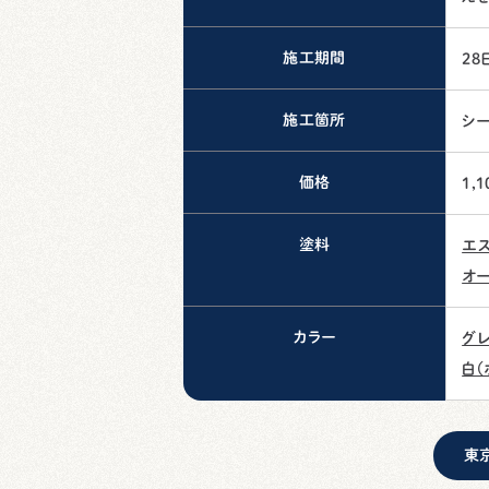
施工期間
28
施工箇所
シ
価格
1,1
塗料
エ
オー
カラー
グレ
白（
東