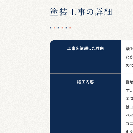
塗装工事の詳細
工事を依頼した理由
築
た
の
施工内容
目
す
エ
は
ペ
コ
えを