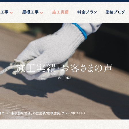
壁工事
屋根工事
施工実績
料金プラン
塗装ブログ
壁塗装
屋根塗装
ーリング工事
屋根修理（葺き替え）
マンション塗装
ション・ビル向
施工実績・お客さまの声
規模修繕
工事・相談
WORKS
建て
東京都足立区（外壁塗装/屋根塗装/グレー/ホワイト）