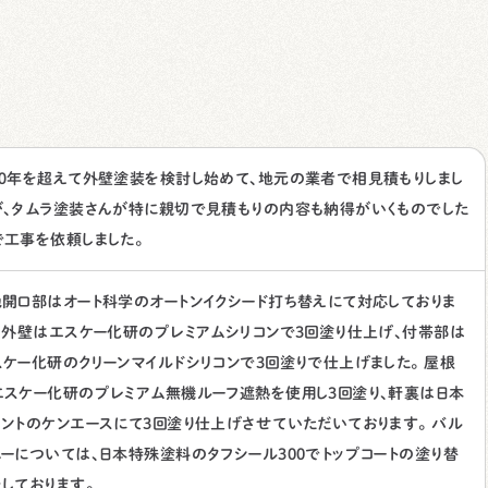
１０年を超えて外壁塗装を検討し始めて、地元の業者で相見積もりしまし
が、タムラ塗装さんが特に親切で見積もりの内容も納得がいくものでした
で工事を依頼しました。
地開口部はオート科学のオートンイクシード打ち替えにて対応しておりま
。 外壁はエスケー化研のプレミアムシリコンで3回塗り仕上げ、付帯部は
スケー化研のクリーンマイルドシリコンで3回塗りで仕上げました。 屋根
エスケー化研のプレミアム無機ルーフ遮熱を使用し3回塗り、軒裏は日本
イントのケンエースにて3回塗り仕上げさせていただいております。 バル
ニーについては、日本特殊塗料のタフシール300でトップコートの塗り替
しております。