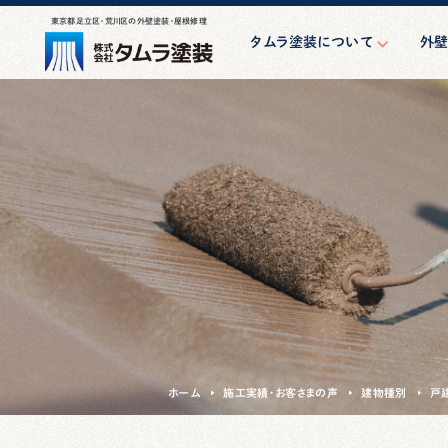
東京都足立区・荒川区の外壁塗装・屋根修理
タムラ塗装について
外
はじめての方へ
外
スタッフ紹介
防水・シ
会社案内
アパート・
親方の一日
小規模マン
け大
その他
ホーム
施工実績・お客さまの声
建物種別
戸