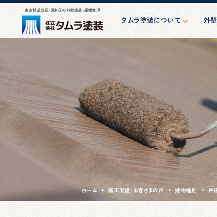
東京都足立区・荒川区の外壁塗装・屋根修理
タムラ塗装について
外
はじめての方へ
外
スタッフ紹介
防水・シ
会社案内
アパート・
親方の一日
小規模マン
け大
その他
ホーム
施工実績・お客さまの声
建物種別
戸