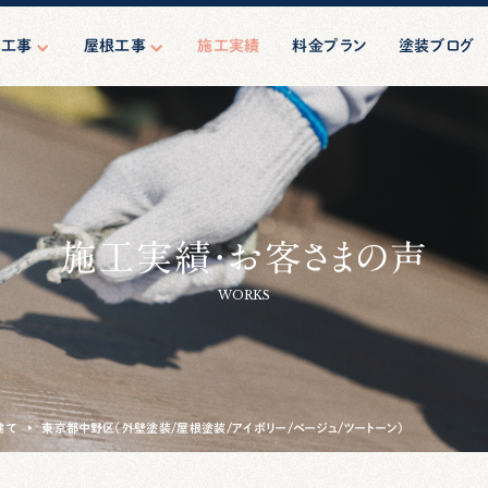
壁工事
屋根工事
施工実績
料金プラン
塗装ブログ
壁塗装
屋根塗装
ーリング工事
屋根修理（葺き替え）
マンション塗装
ション・ビル向
施工実績・お客さまの声
規模修繕
工事・相談
WORKS
建て
東京都中野区（外壁塗装/屋根塗装/アイボリー/ベージュ/ツートーン)