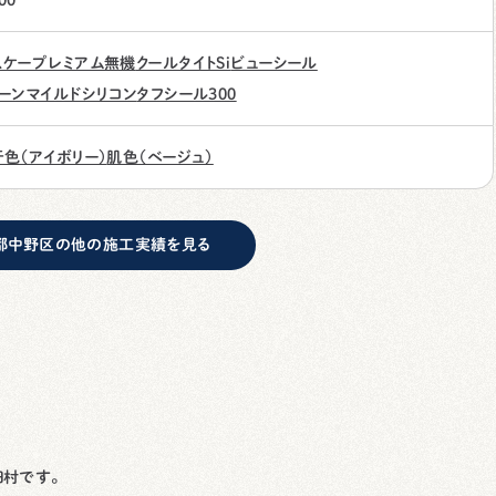
スケープレミアム無機
クールタイトSi
ビューシール
ーンマイルドシリコン
タフシール300
色（アイボリー）
肌色（ベージュ）
都中野区の他の施工実績を見る
田村です。