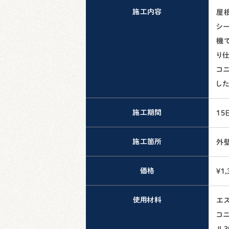
施工内容
屋
シ
機
り
コ
した
施工期間
15
施工箇所
外壁
価格
¥1,
使用材料
エス
コ
ル3