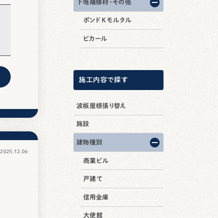
下地補修材・その他
ボンド Kモルタル
ピカール
施工内容で探す
波板屋根張り替え
施設
建物種別
025.12.06
商業ビル
戸建て
信用金庫
大使館