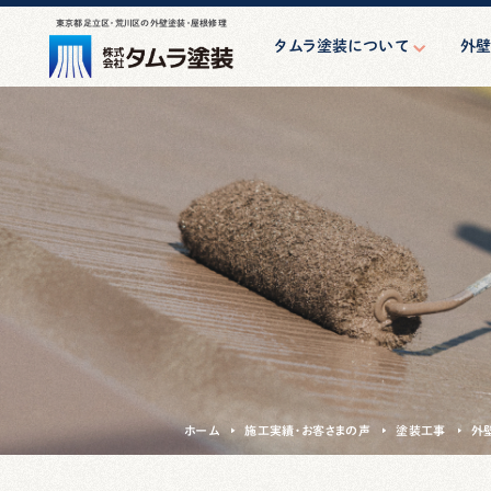
東京都足立区・荒川区の外壁塗装・屋根修理
タムラ塗装について
外
はじめての方へ
外
スタッフ紹介
防水・シ
会社案内
アパート・
親方の一日
小規模マン
け大
その他
ホーム
施工実績・お客さまの声
塗装工事
外