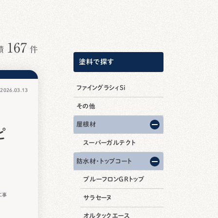
167
績
件
塗料で探す
ファイングラシィSi
026.03.13
その他
屋根材
ピ
スーパーガルテクト
防水材・トップコート
プルーフロンGRトップ
工事
サラセーヌ
オルタックエース