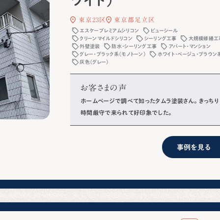
ワイト）
東京23区
東京都足立区
エスケープレミアムシリコン
ビューシール
クリーンマイルドシリコン
シーリング工事
大規模修繕工
外壁塗装
防水・シーリング工事
アパート・マンション
グレー・ブラック系（モノトーン）
ホワイト・ベージュ・ブラウン
灰色（グレー）
お客さまの声
ホームページで調べて知ったタムラ塗装さん。 きっちり
時間厳守で来られて好印象でした。
事例を見る