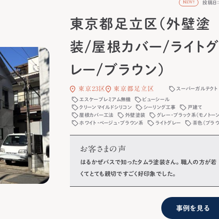
投稿日：2
NEW!
東京都足立区（外壁塗
装/屋根カバー/ライト
レー/ブラウン）
東京23区
東京都足立区
スーパーガルテクト
エスケープレミアム無機
ビューシール
クリーンマイルドシリコン
シーリング工事
戸建て
屋根カバー工法
外壁塗装
グレー・ブラック系（モノトーン
ホワイト・ベージュ・ブラウン系
ライトグレー
茶色（ブラウ
お客さまの声
はるかぜバスで知ったタムラ塗装さん。 職人の方が若
くてとても親切ですごく好印象でした。
事例を見る