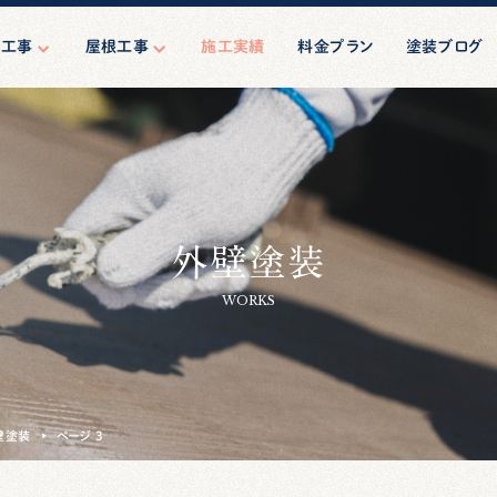
壁工事
屋根工事
施工実績
料金プラン
塗装ブログ
壁塗装
屋根塗装
ーリング工事
屋根修理（葺き替え）
マンション塗装
ション・ビル向
外壁塗装
規模修繕
工事・相談
WORKS
壁塗装
ページ 3