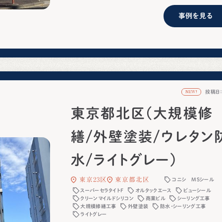
事例を見る
投稿日：2
NEW!
東京都北区(大規模修
繕/外壁塗装/ウレタン
水/ライトグレー)
東京23区
東京都北区
コニシ MSシール
スーパーセラタイトF
オルタックエース
ビューシール
クリーンマイルドシリコン
商業ビル
シーリング工事
大規模修繕工事
外壁塗装
防水・シーリング工事
ライトグレー