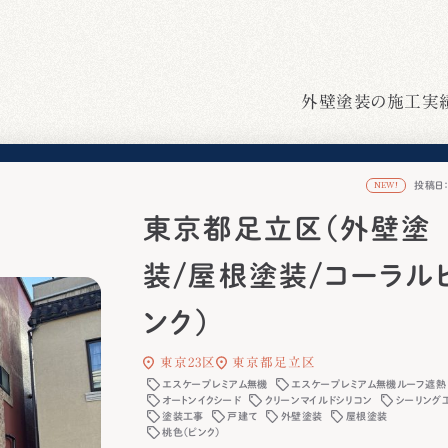
外壁塗装の施工実
投稿日：2
NEW!
東京都足立区（外壁塗
装/屋根塗装/コーラル
ンク）
東京23区
東京都足立区
エスケープレミアム無機
エスケープレミアム無機ルーフ遮熱
オートンイクシード
クリーンマイルドシリコン
シーリング
塗装工事
戸建て
外壁塗装
屋根塗装
桃色（ピンク）