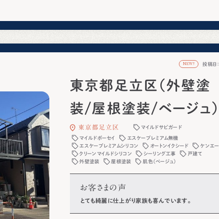
投稿日：2
NEW!
東京都足立区（外壁塗
装/屋根塗装/ベージュ
東京都足立区
マイルドサビガード
マイルドボーセイ
エスケープレミアム無機
エスケープレミアムシリコン
オートンイクシード
ケンエ
クリーンマイルドシリコン
シーリング工事
戸建て
外壁塗装
屋根塗装
肌色（ベージュ）
お客さまの声
とても綺麗に仕上がり家族も喜んでいます。