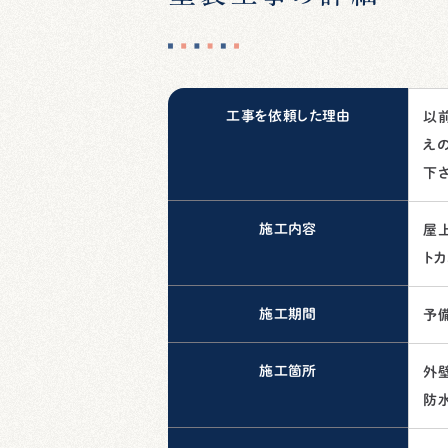
工事を依頼した理由
以
え
下さ
施工内容
屋
トカ
施工期間
予
施工箇所
外
防