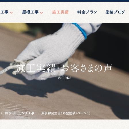
壁工事
屋根工事
施工実績
料金プラン
塗装ブログ
壁塗装
屋根塗装
ーリング工事
屋根修理（葺き替え）
マンション塗装
ション・ビル向
施工実績・お客さまの声
規模修繕
工事・相談
WORKS
防水・シーリング工事
東京都足立区（外壁塗装/ベージュ）