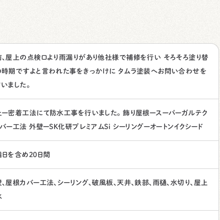
前、屋上の点検口より雨漏りがあり他社様で補修を行い そろそろ塗り替
の時期ですよと言われた事をきっかけに タムラ塗装へお問い合わせを
いました。
上ー密着工法にて防水工事を行いました。 飾り屋根ースーパーガルテク
バー工法 外壁ーSK化研プレミアムSi シーリングーオートンイクシード
備日を含め20日間
壁、屋根カバー工法、シーリング、破風板、天井、鉄部、雨樋、水切り、屋上
水