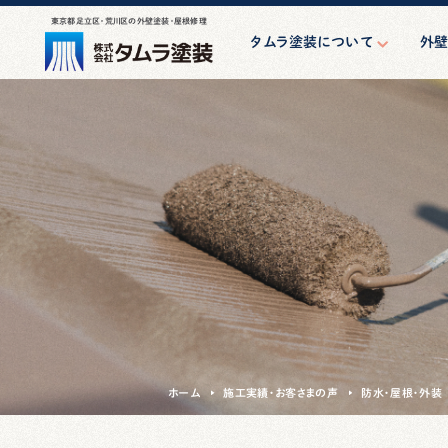
東京都足立区・荒川区の外壁塗装・屋根修理
タムラ塗装について
外
はじめての方へ
外
スタッフ紹介
防水・シ
会社案内
アパート・
親方の一日
小規模マン
け大
その他
ホーム
施工実績・お客さまの声
防水・屋根・外装