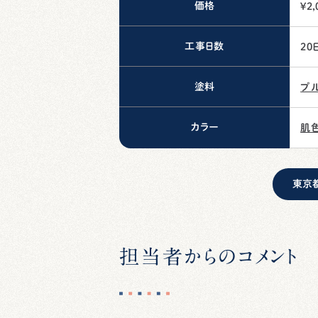
価格
¥2
工事日数
20
塗料
プ
カラー
肌色
東京
担当者からのコメント